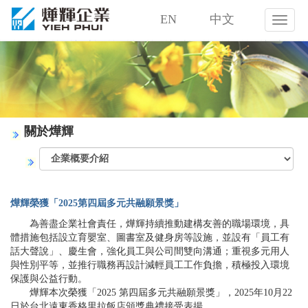
EN
中文
燁
輝
企
業
股
份
有
限
關於燁輝
公
司
燁輝榮獲「2025第四屆多元共融願景獎」
為善盡企業社會責任，燁輝持續推動建構友善的職場環境，具
體措施包括設立育嬰室、圖書室及健身房等設施，並設有「員工有
話大聲說」、慶生會，強化員工與公司間雙向溝通；重視多元用人
與性別平等，並推行職務再設計減輕員工工作負擔，積極投入環境
保護與公益行動。
燁輝本次榮獲「2025 第四屆多元共融願景獎」，2025年10月22
日於台北遠東香格里拉飯店頒獎典禮接受表揚。