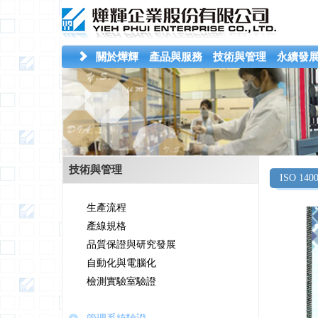
關於燁輝
產品與服務
技術與管理
永續發
技術與管理
ISO 140
生產流程
產線規格
品質保證與研究發展
自動化與電腦化
檢測實驗室驗證