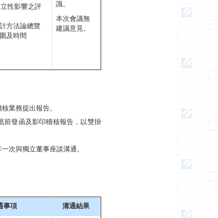
識。
獨立性影響之評
本次會議無
審計方法論總覽
建議意見。
範圍及時間
稽核業務提出報告。
月底前發函及影印稽核報告，以雙掛
年一次與獨立董事座談溝通。
通事項
溝通結果