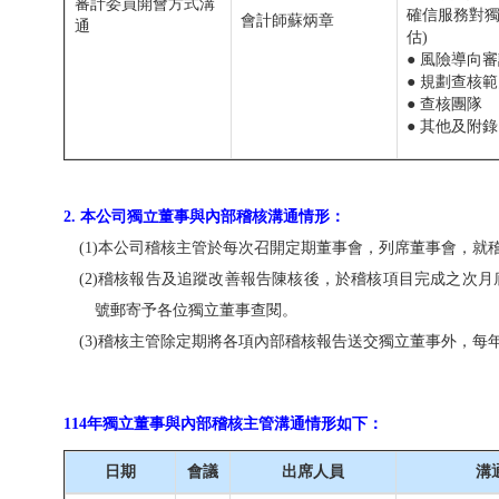
審計委員開會方式溝
確信服務對
會計師蘇炳章
通
估)
● 風險導向
● 規劃查核
● 查核團隊
● 其他及附錄
2. 本公司獨立董事與內部稽核溝通情形：
(1)本公司稽核主管於每次召開定期董事會，列席董事會，就
(2)稽核報告及追蹤改善報告陳核後，於稽核項目完成之次
號郵寄予各位獨立董事查閱。
(3)稽核主管除定期將各項內部稽核報告送交獨立董事外，每
114年獨立董事與內部稽核主管溝通情形如下：
日期
會議
出席人員
溝