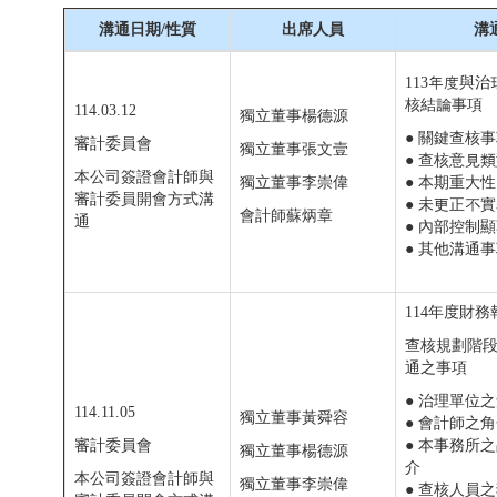
溝通日期/性質
出席人員
溝
113年度與治
核結論事項
114.03.12
獨立董事楊德源
● 關鍵查核事
審計委員會
獨立董事張文壹
● 查核意見
本公司簽證會計師與
獨立董事李崇偉
● 本期重大性
審計委員開會方式溝
● 未更正不
會計師蘇炳章
通
● 內部控制
● 其他溝通
114年度財
查核規劃階
通之事項
● 治理單位
114.11.05
獨立董事黃舜容
● 會計師之
審計委員會
● 本事務所
獨立董事楊德源
介
本公司簽證會計師與
獨立董事李崇偉
● 查核人員