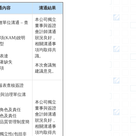
通內容
溝通結果
本公司獨立
理單位溝通 – 查
董事與簽證
會計師溝通
項(KAM)說明
狀況良好，
類型
相關溝通事
項均取得共
實表達
識。
顯著缺失
本次會議無
事項
建議意見。
務報表查核簽證
段與治理單位溝
本公司獨立
董事與簽證
之角色及責任
會計師溝通
角色及責任
狀況良好，
之品質管理制度簡
相關溝通事
項均取得共
之獨立性(包括非