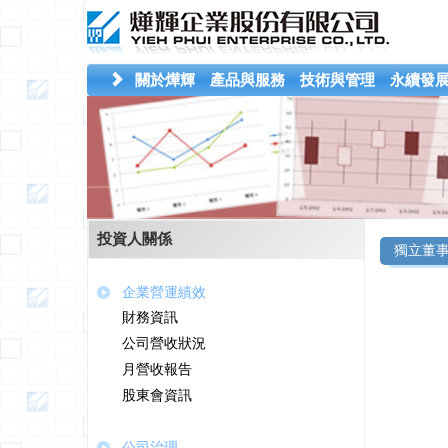
關於燁輝
產品與服務
技術與管理
永續發
投資人關係
獨立董
企業營運績效
財務資訊
公司營收狀況
月營收報告
股東會資訊
公司治理