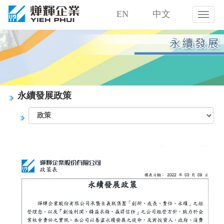
EN
中文
燁
輝
企
業
股
份
有
限
永續發展政策
公
司