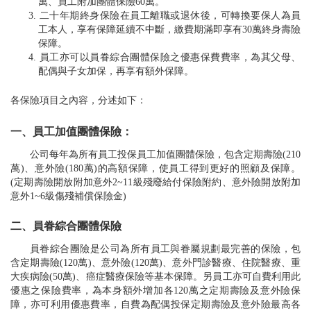
萬、員工附加團體保險60萬。
3. 二十年期終身保險在員工離職或退休後，可轉換要保人為員
工本人，享有保障延續不中斷，繳費期滿即享有30萬終身壽險
保障。
4. 員工亦可以員眷綜合團體保險之優惠保費費率，為其父母、
配偶與子女加保，再享有額外保障。
各保險項目之內容，分述如下：
一、員工加值團體保險：
公司每年為所有員工投保員工加值團體保險，包含定期壽險(210
萬)、意外險(180萬)的高額保障，使員工得到更好的照顧及保障。
(定期壽險開放附加意外2~11級殘廢給付保險附約、意外險開放附加
意外1~6級傷殘補償保險金)
二、員眷綜合團體保險
員眷綜合團險是公司為所有員工與眷屬規劃最完善的保險，包
含定期壽險(120萬)、意外險(120萬)、意外門診醫療、住院醫療、重
大疾病險(50萬)、癌症醫療保險等基本保障。另員工亦可自費利用此
優惠之保險費率，為本身額外增加各120萬之定期壽險及意外險保
障，亦可利用優惠費率，自費為配偶投保定期壽險及意外險最高各