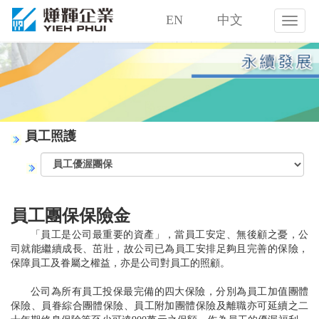
EN
中文
燁
輝
企
業
股
份
有
限
員工照護
公
司
員工團保保險金
「員工是公司最重要的資產」，當員工安定、無後顧之憂，公
司就能繼續成長、茁壯，故公司已為員工安排足夠且完善的保險，
保障員工及眷屬之權益，亦是公司對員工的照顧。
公司為所有員工投保最完備的四大保險，分別為員工加值團體
保險、員眷綜合團體保險、員工附加團體保險及離職亦可延續之二