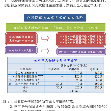
十年期終身保險等至少可達900萬元之保額，作為員工的優渥福利，
以照顧及保障員工與其家庭無後顧之憂，讓員工全心在公司工作。
註：1. 員眷綜合團體保險尚有重大疾病險50萬。
2. 癌症身故保險金合計80萬，投保類別為員眷綜合團體保險20