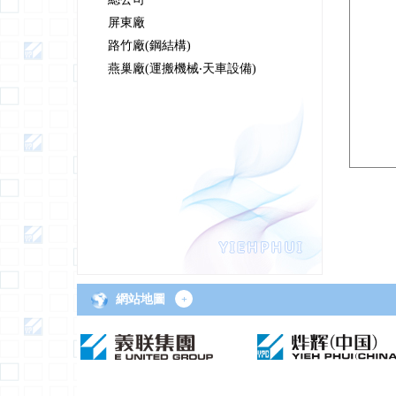
屏東廠
路竹廠(鋼結構)
燕巢廠(運搬機械‧天車設備)
網站地圖
+