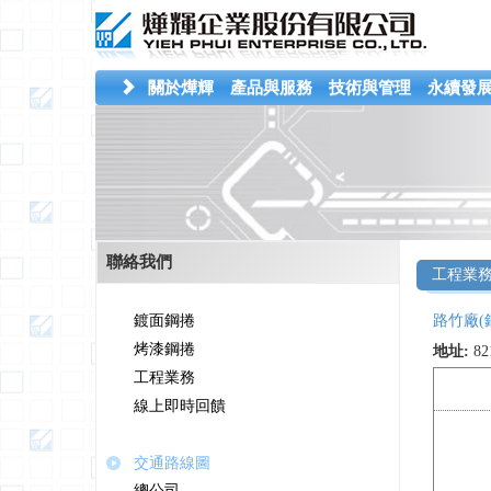
關於燁輝
產品與服務
技術與管理
永續發
聯絡我們
工程業
鍍面鋼捲
路竹廠(
烤漆鋼捲
地址:
8
工程業務
線上即時回饋
交通路線圖
總公司