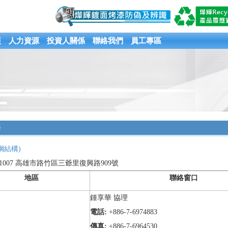
展
人力資源
投資人關係
聯絡我們
員工專區
務
鋼結構)
21007 高雄市路竹區三爺里復興路909號
地區
聯絡窗口
鍾享華 協理
電話:
+886-7-6974883
傳真:
+886-7-6964530