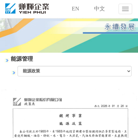
EN
中文
燁
輝
企
業
股
份
有
限
能源管理
公
司