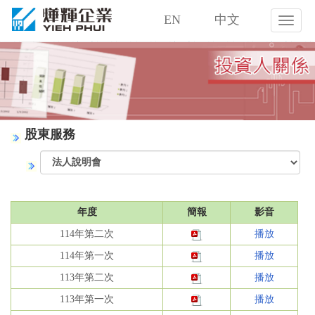
EN
中文
燁
輝
企
業
股
份
有
限
股東服務
公
司
年度
簡報
影音
114年第二次
播放
114年第一次
播放
113年第二次
播放
113年第一次
播放