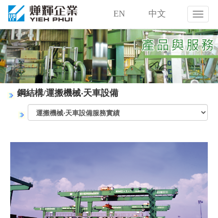
EN
中文
燁
輝
企
業
股
份
有
限
鋼結構/運搬機械‧天車設備
公
司