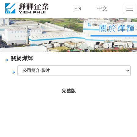
EN
中文
燁
輝
企
業
股
份
有
限
關於燁輝
公
司
完整版