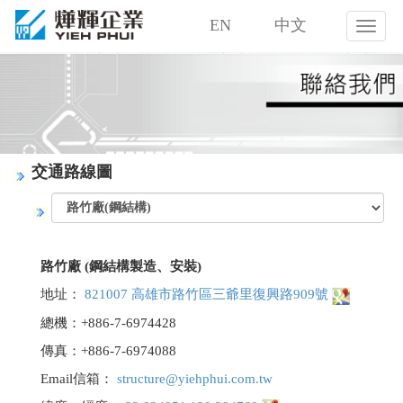
EN
中文
燁
輝
企
業
股
份
有
限
交通路線圖
公
司
路竹廠 (鋼結構製造、安裝)
地址：
821007 高雄市路竹區三爺里復興路909號
總機：+886-7-6974428
傳真：+886-7-6974088
Email信箱：
structure@yiehphui.com.tw