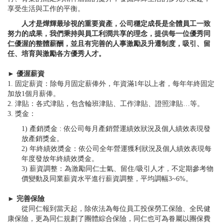
享受生活與工作的平衡。
人才是燁輝最珍視的重要資產，公司穩定成長是全體員工一致
努力的成果，我們秉持與員工利潤共享的理念，提供每一位優秀同
仁優渥的整體薪酬，並且有完善的人事激勵及升遷制度，吸引、留
任、培育與激勵各方優秀人才。
► 優渥薪資
1. 固定薪資：除每月固定薪俸外，年資滿1年以上者，每年年終固定
加放1個月薪俸。
2. 津貼：各式津貼，包含輪班津貼、工作津貼、證照津貼…等。
3. 獎金：
1) 產銷奬金 : 依公司每月產銷營運績效狀況及個人績效表現發
放產銷獎金。
2) 年終績效奬金：依公司全年營運獲利狀況及個人績效表現每
年度發放年終績效奬金。
3) 薪資調整：為激勵同仁士氣、留住/吸引人才，不定期參考物
價變動及同業薪資水平進行薪資調整，平均調幅3~6%。
► 完善保險
從同仁報到當天起，除依法為每位員工投保勞工保險、全民健
康保險，更為同仁規劃了團體綜合保險，同仁也可為眷屬以團保費