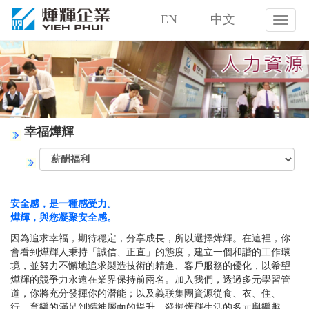
EN
中文
燁
輝
企
業
股
份
有
限
幸福燁輝
公
司
安全感，是一種感受力。
燁輝，與您凝聚安全感。
因為追求幸福，期待穩定，分享成長，所以選擇燁輝。在這裡，你
會看到燁輝人秉持「誠信、正直」的態度，建立一個和諧的工作環
境，並努力不懈地追求製造技術的精進、客戶服務的優化，以希望
燁輝的競爭力永遠在業界保持前兩名。加入我們，透過多元學習管
道，你將充分發揮你的潛能；以及義联集團資源從食、衣、住、
行、育樂的滿足到精神層面的提升，發掘燁輝生活的多元與樂趣，