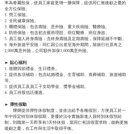
率為眷屬投保，使員工家庭更增一層保障，提供同仁無後顧之憂的
全方位保險。
1. 勞工保險。
2. 全民健康保險。
3. 團體保險：包含壽險、意外險、重大疾病險、醫療險。
4. 防癌保險：包含初次罹癌理賠、癌症醫療、癌症身故。
5. 員工個人終身壽險：含終身壽險及定期壽險，保障延續不中斷。
6. 海外旅遊平安險：同仁因公出差至海外期間，除旅行社原有之
2,000萬意外險，公司額外加保1,000萬意外險。
► 貼心福利
1. 致贈四節禮金、生日禮券。
2. 提供各項補助：包含結婚禮金、生育補助、喪葬補助、旅遊補助
等。
3. 提供員工及員工子女助學金、獎學金補助。
4. 員工持股信託優惠。
► 彈性假勤
燁輝提供彈性休假制度，並依法給予各種假別，方便員工於一
年中排定特別休假假期，更優於法令實施新進人員特別休假預給
制，到職第一天即享有3天特休假，當同仁有請假需求時，能夠更無
後顧之憂，在工作與生活中取得平衡。