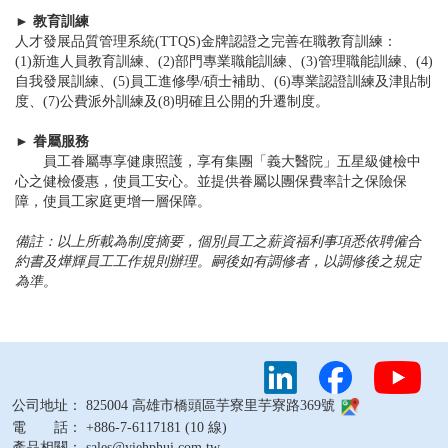
► 教育訓練
人才發展品質管理系統(TTQS)金牌認證之完善在職教育訓練：
(1)新進人員教育訓練、(2)部門專業職能訓練、(3)管理職能訓練、(4)
自我發展訓練、(5)員工進修學/碩士補助、(6)專業認證訓練及津貼制
度、(7)公費派外訓練及(8)明確且公開的升遷制度。
► 眷屬服務
員工眷屬專享健康照護，享有集團「義大醫院」五星級健檢中
心之健檢優惠，使員工安心。並提供眷屬以團保費率計之保險保
障，使員工家庭更增一層保障。
備註：以上所載為制度摘要，個別員工之薪資福利事項悉依聘僱合
約書及燁輝員工工作規則辦理。嗣後如有調修者，以調修後之規定
為準。
公司地址： 825004 高雄市橋頭區芋寮里芋寮路369號
電 話： +886-7-6117181 (10 線)
產品相關： sales@yiehphui.com.tw