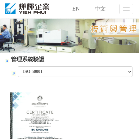
EN
中文
燁
輝
企
業
股
份
有
限
管理系統驗證
公
司