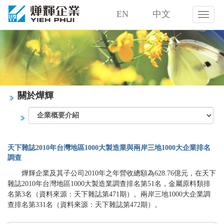
EN
中文
燁
輝
企
業
股
份
有
限
關於燁輝
公
司
天下雜誌2010年台灣地區1000大製造業與兩岸三地1000大企業排名
調查
燁輝企業及其子公司2010年之年營收總額為628.76億元，在天下
雜誌2010年台灣地區1000大製造業調查排名第51名，金屬原料類排
名第3名（資料來源：天下雜誌第471期）。兩岸三地1000大企業調
查排名第331名（資料來源：天下雜誌第472期）。