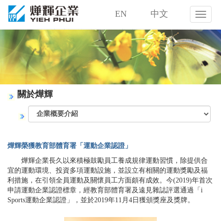
EN
中文
燁
輝
企
業
股
份
有
限
關於燁輝
公
司
燁輝榮獲教育部體育署「運動企業認證」
燁輝企業長久以來積極鼓勵員工養成規律運動習慣，除提供合
宜的運動環境、投資多項運動設施，並設立有相關的運動獎勵及福
利措施，在引領全員運動及關懷員工方面頗有成效。今(2019)年首次
申請運動企業認證標章，經教育部體育署及遠見雜誌評選通過「i
Sports運動企業認證」，並於2019年11月4日獲頒獎座及獎牌。