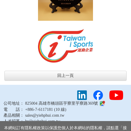
回上一頁
公司地址： 825004 高雄市橋頭區芋寮里芋寮路369號
電 話： +886-7-6117181 (10 線)
產品相關： sales@yiehphui.com.tw
人才招募： hr@yiehphui.com.tw
其他問題： webmaster@yiehphui.com.tw
本網站訂有隱私權政策以保護您個人於本網站的隱私權，請點選「接